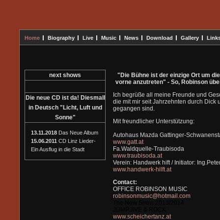
Home
Biography
Live
Music
News
Download
Gallery
Link
"Die Bühne ist der einzige Ort um di
next shows
vorne anzutreten" - So, Robinson über
Ich begrüße all meine Freunde und Ges
Die neue CD ist da! Diesmall
die mit mir seit Jahrzehnten durch Dick
in Deutsch "Licht, Luft und
gegangen sind.
Sonne"
Mit freundlicher Unterstützung:
13.11.2018
Das Neue Album
Autohaus Mazda Gattinger-Schwanenst
15.06.2011
CD Linz Lieder-
www.gatt.at
Fa.Waldquelle-Traubisoda
Ein Ausflug in die Stadt
www.traubisoda.at
Verein: Handwerk hift / Initiator: Ing.Pet
www.handwerk-hilft.at
Contact:
OFFICE ROBINSON MUSIC
robinsonmusic@hotmail.com
The New Show 2013/2014
JUMP,JIVE & ROCK
www.scheichertanz.at